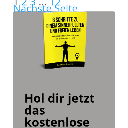
1
2
3
…
12
Nächste Seite
Hol dir jetzt
das
kostenlose