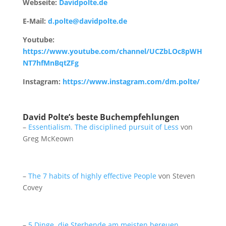
Webseite:
Davidpolte.de
E-Mail:
d.polte@davidpolte.de
Youtube:
https://www.youtube.com/channel/UCZbLOc8pWH
NT7hfMnBqtZFg
Instagram:
https://www.instagram.com/dm.polte/
David Polte’s beste Buchempfehlungen
–
Essentialism. The disciplined pursuit of Less
von
Greg McKeown
–
The 7 habits of highly effective People
von Steven
Covey
–
5 Dinge, die Sterbende am meisten bereuen.