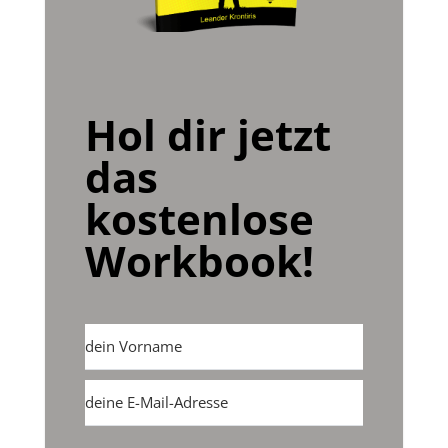
Hol dir jetzt
das
kostenlose
Workbook!